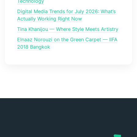
Technology
Digital Media Trends for July 2026: What’s
Actually Working Right Now
Tina Khanijou — Where Style Meets Artistry
Elnaaz Norouzi on the Green Carpet — IIFA
2018 Bangkok